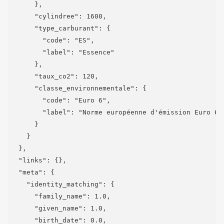
      },

      "cylindree": 1600,

      "type_carburant": {

        "code": "ES",

        "label": "Essence"

      },

      "taux_co2": 120,

      "classe_environnementale": {

        "code": "Euro 6",

        "label": "Norme européenne d'émission Euro 6"

      }

    }

  },

  "links": {},

  "meta": {

    "identity_matching": {

      "family_name": 1.0,

      "given_name": 1.0,

      "birth_date": 0.0,
