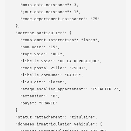
      "mois_date_naissance": 3,

      "jour_date_naissance": 15,

      "code_departement_naissance": "75"

    },

    "adresse_particulier": {

      "complement_information": "lorem",

      "num_voie": "15",

      "type_voie": "RUE",

      "libelle_voie": "DE LA REPUBLIQUE",

      "code_postal_ville": "75001",

      "libelle_commune": "PARIS",

      "lieu_dit": "lorem",

      "etage_escalier_appartement": "ESCALIER 2",

      "extension": "B",

      "pays": "FRANCE"

    },

    "statut_rattachement": "titulaire",

    "donnees_immatriculation_vehicule": {
