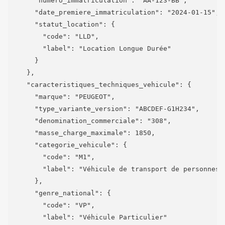
      "numero_immatriculation": "AA-123-BB",

      "date_premiere_immatriculation": "2024-01-15",

      "statut_location": {

        "code": "LLD",

        "label": "Location Longue Durée"

      }

    },

    "caracteristiques_techniques_vehicule": {

      "marque": "PEUGEOT",

      "type_variante_version": "ABCDEF-G1H234",

      "denomination_commerciale": "308",

      "masse_charge_maximale": 1850,

      "categorie_vehicule": {

        "code": "M1",

        "label": "Véhicule de transport de personnes 
      },

      "genre_national": {

        "code": "VP",

        "label": "Véhicule Particulier"
